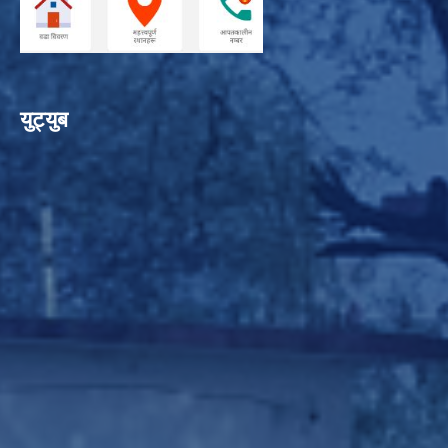
युट्युब