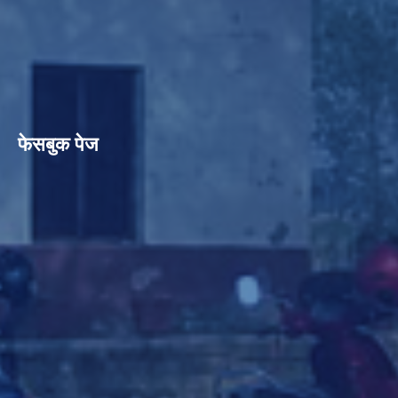
फेसबुक पेज