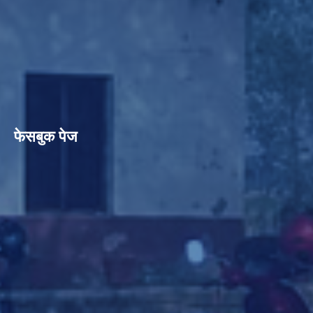
फेसबुक पेज