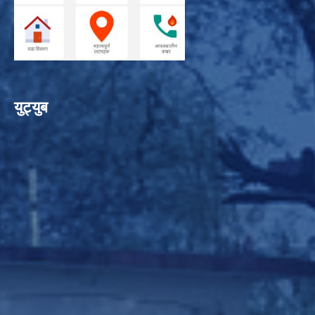
युट्युब