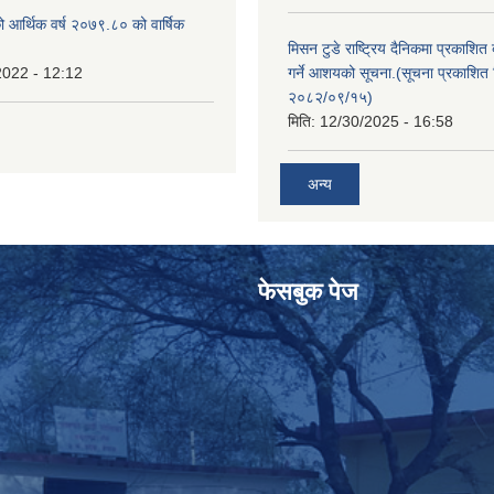
ो आर्थिक वर्ष २०७९.८० को वार्षिक
मिसन टुडे राष्ट्रिय दैनिकमा प्रकाशित
2022 - 12:12
गर्ने आशयको सूचना.(सूचना प्रकाशित 
२०८२/०९/१५)
मिति:
12/30/2025 - 16:58
अन्य
फेसबुक पेज