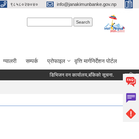
९८५८०२७०४०
info@janakimunbanke.gov.np
Search form
Search
ग्यालरी
सम्पर्क
प्रोफाइल
वृत्ति मार्गनिर्देशन पोर्टल
डिभिजन वन कार्यालय,बाँकेको सूचना.
प्रशिक्षकको सू