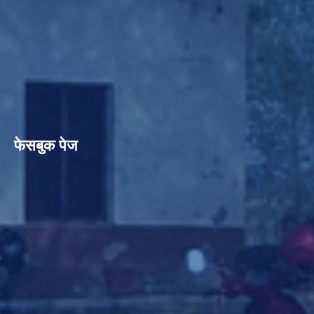
फेसबुक पेज