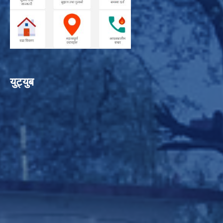
युट्युब