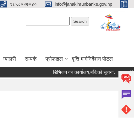
९८५८०२७०४०
info@janakimunbanke.gov.np
Search form
Search
ग्यालरी
सम्पर्क
प्रोफाइल
वृत्ति मार्गनिर्देशन पोर्टल
डिभिजन वन कार्यालय,बाँकेको सूचना.
प्रशिक्षकको