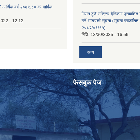
ो आर्थिक वर्ष २०७९.८० को वार्षिक
मिसन टुडे राष्ट्रिय दैनिकमा प्रकाशित
2022 - 12:12
गर्ने आशयको सूचना.(सूचना प्रकाशित 
२०८२/०९/१५)
मिति:
12/30/2025 - 16:58
अन्य
फेसबुक पेज