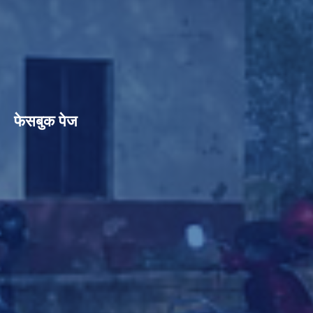
फेसबुक पेज