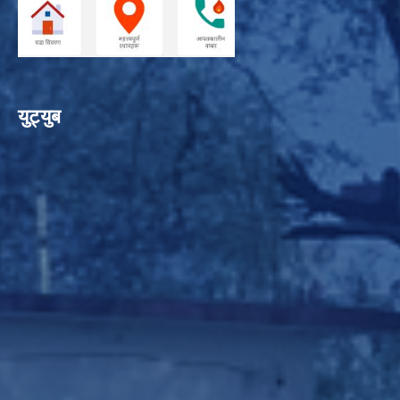
युट्युब