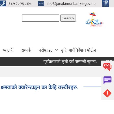
९८५८०२७०४०
info@janakimunbanke.gov.np
Search form
Search
ग्यालरी
सम्पर्क
प्रोफाइल
वृत्ति मार्गनिर्देशन पोर्टल
प्रशिक्षकको सूची दर्ता सम्बन्धी सूचना.
आ.व. २०८२/
्षमताको क्वारेन्टाइन का केहि तस्वीरहरु.