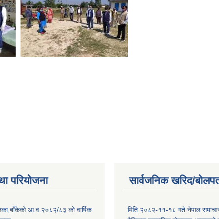
था परियोजना
सार्वजनिक खरिद/बोलपत
िका,बाँकेको आ.व.२०८२/८३ को वार्षिक
मिति २०८२-११-१८ गते नेपाल समाचारपत