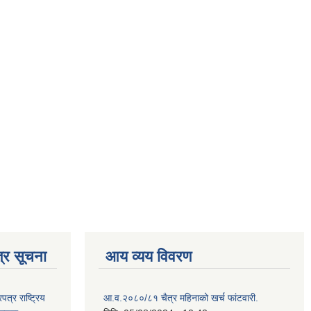
्र सूचना
आय व्यय विवरण
्र राष्ट्रिय
आ.व.२०८०/८१ चैत्र महिनाको खर्च फांटवारी.