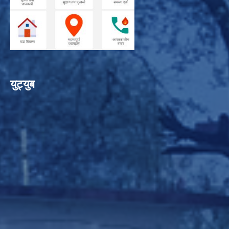
युट्युब