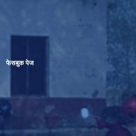
फेसबुक पेज