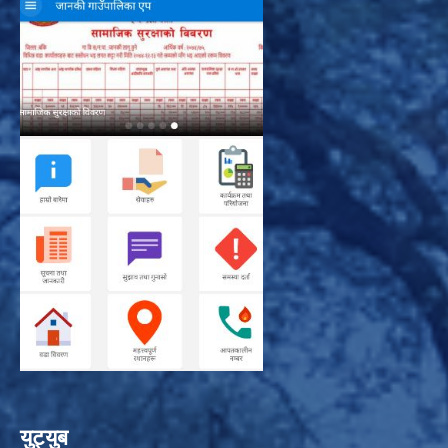
युट्युब