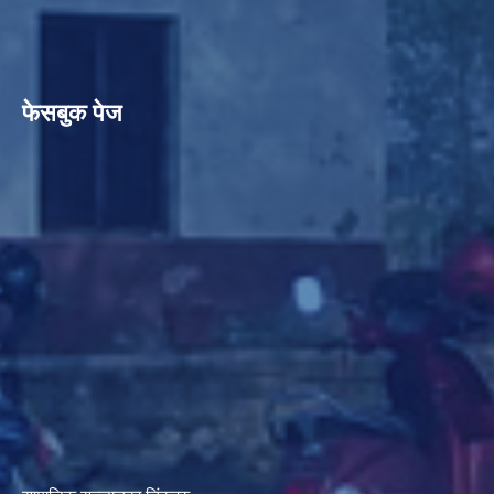
फेसबुक पेज