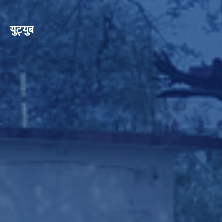
युट्युब