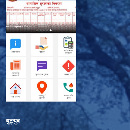
युट्युब