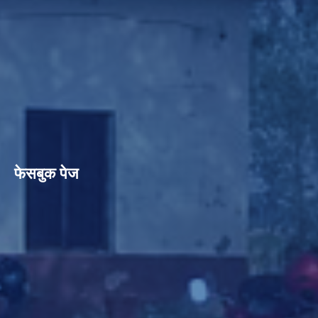
फेसबुक पेज