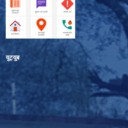
युट्युब