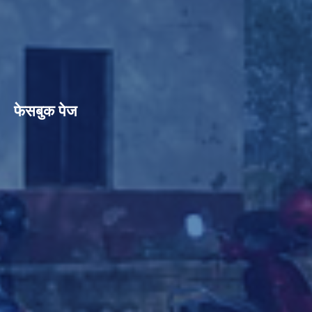
फेसबुक पेज