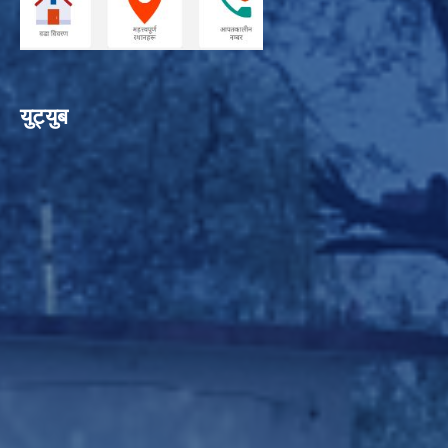
युट्युब