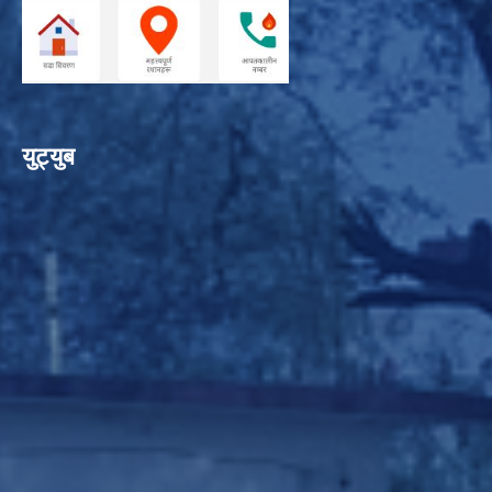
युट्युब