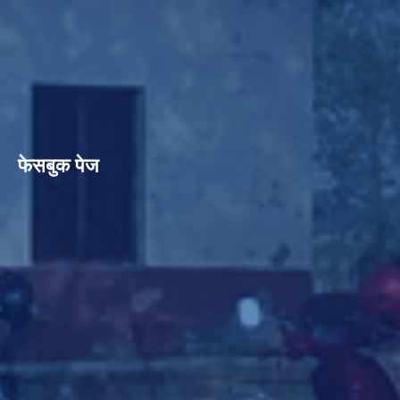
फेसबुक पेज