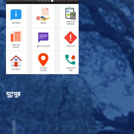
युट्युब