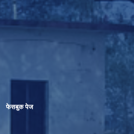
फेसबुक पेज