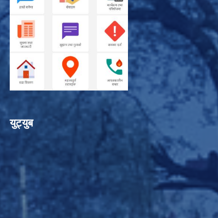
युट्युब