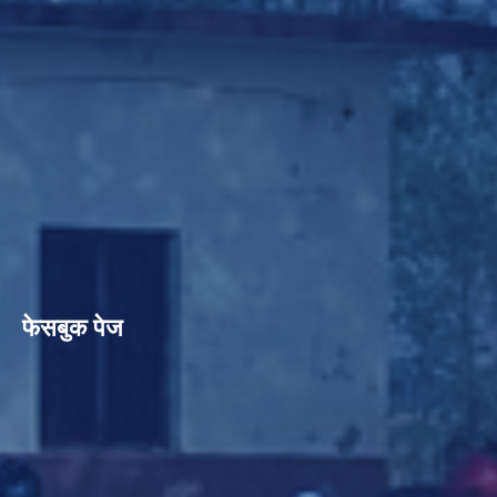
फेसबुक पेज