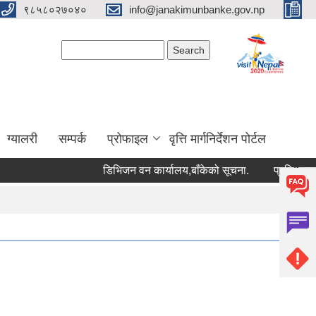
९८५८०२७०४०
info@janakimunbanke.gov.np
Search form
Search
ग्यालरी
सम्पर्क
प्रोफाइल
वृत्ति मार्गनिर्देशन पोर्टल
डिभिजन वन कार्यालय,बाँकेको सूचना.
प्रशिक्षकको सूची