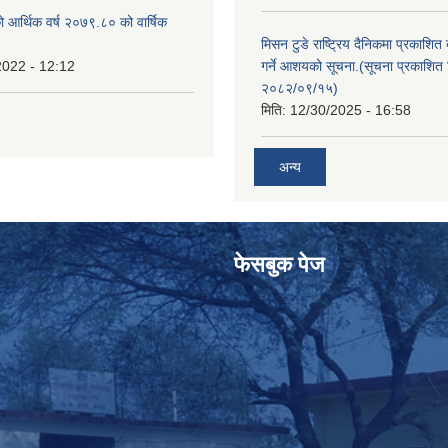
ो आर्थिक वर्ष २०७९.८० को वार्षिक
मिसन टुडे राष्ट्रिय दैनिकमा प्रकाशित
2022 - 12:12
गर्ने आशयको सूचना.(सूचना प्रकाशित 
२०८२/०९/१५)
मिति:
12/30/2025 - 16:58
अन्य
फेसबुक पेज