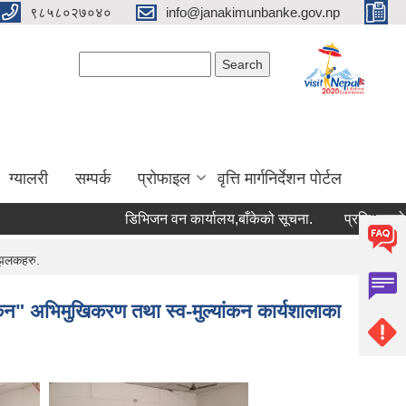
९८५८०२७०४०
info@janakimunbanke.gov.np
Search form
Search
ग्यालरी
सम्पर्क
प्रोफाइल
वृत्ति मार्गनिर्देशन पोर्टल
डिभिजन वन कार्यालय,बाँकेको सूचना.
प्रशिक्षकको सूची दर
 झलकहरु.
ंन" अभिमुखिकरण तथा स्व-मुल्यांकन कार्यशालाका