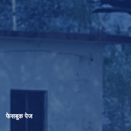
फेसबुक पेज