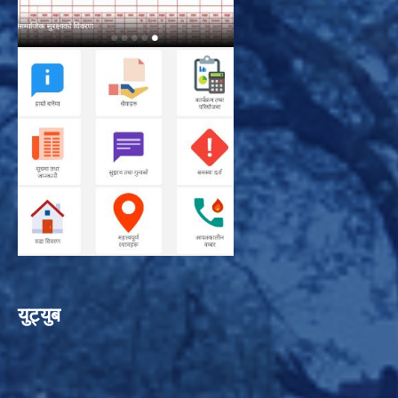
युट्युब