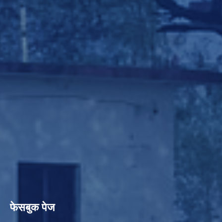
फेसबुक पेज