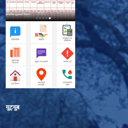
युट्युब