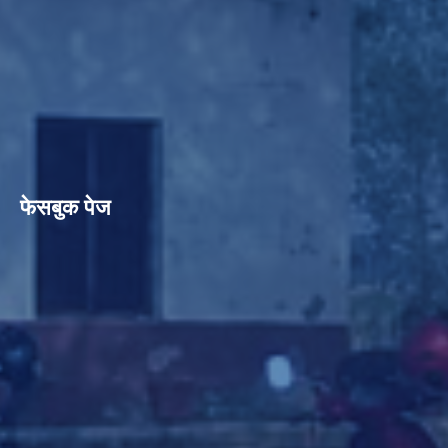
फेसबुक पेज