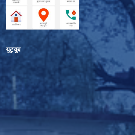
युट्युब