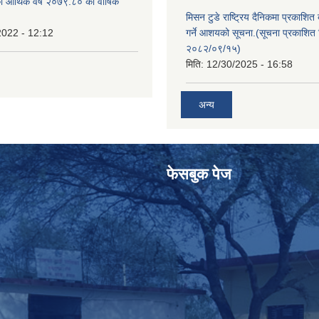
ो आर्थिक वर्ष २०७९.८० को वार्षिक
मिसन टुडे राष्ट्रिय दैनिकमा प्रकाशित
2022 - 12:12
गर्ने आशयको सूचना.(सूचना प्रकाशित 
२०८२/०९/१५)
मिति:
12/30/2025 - 16:58
अन्य
फेसबुक पेज