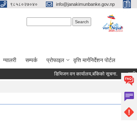
९८५८०२७०४०
info@janakimunbanke.gov.np
Search form
Search
ग्यालरी
सम्पर्क
प्रोफाइल
वृत्ति मार्गनिर्देशन पोर्टल
डिभिजन वन कार्यालय,बाँकेको सूचना.
प्रशिक्षकको